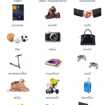
นาฬิกา
เสื้อผ้า เครื่องแต่งกาย
เครื่องดนตรี
ของสะสม
รองเท้า
ธุรกิจ
กีฬา
กล้อง
กระเป๋า
ยานพาหนะอื่นๆ
งานอดิเรก
เกมส์
ฟาร์ม
แม่และเด็ก
ท่องเที่ยว