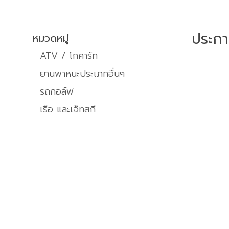
ประก
หมวดหมู่
ATV / โกคาร์ท
ยานพาหนะประเภทอื่นๆ
รถกอล์ฟ
เรือ และเจ็ทสกี